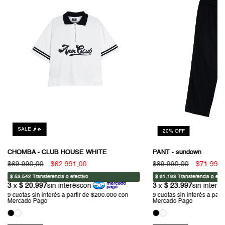
SALE 🌶️🔥
20
%
OFF
CHOMBA - CLUB HOUSE WHITE
PANT - sundown
$69.990,00
$62.991,00
$89.990,00
$71.992,