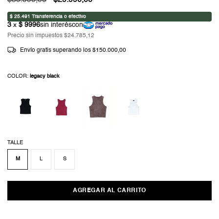
$39.990,00
$29.990,00
Precio sin impuestos
$24.785,12
Envío gratis
superando los
$150.000,00
COLOR:
legacy black
TALLE
M
L
S