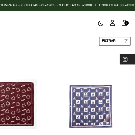
PRAS -- 6 CUOTAS S/I +120K -- 9 CUOTAS S/I +200K
|
ENVIO GRATIS +150K
|
0
FILTRAR