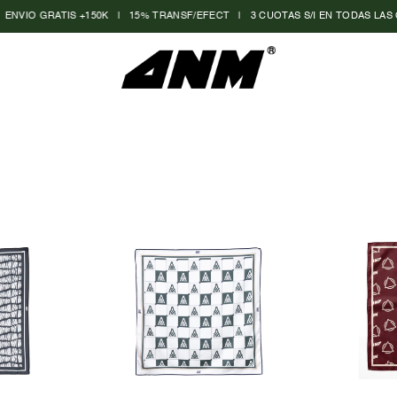
NVIO GRATIS +150K
|
15% TRANSF/EFECT
|
3 CUOTAS S/I EN TODAS LAS COM