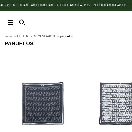
S/I EN TODAS LAS COMPRAS -- 6 CUOTAS S/I +120K -- 9 CUOTAS S/I +200K
|
E
Inicio
>
MUJER
>
ACCESORIOS
>
pañuelos
PAÑUELOS