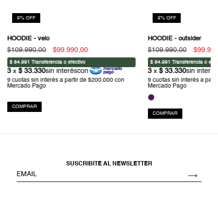
9
%
OFF
9
%
OFF
HOODIE - velo
HOODIE - outsider
$109.990,00
$99.990,00
$109.990,00
$99.99
COMPRAR
COMPRAR
SUSCRIBITE AL NEWSLETTER