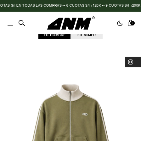
AS S/I EN TODAS LAS COMPRAS -- 6 CUOTAS S/I +120K -- 9 CUOTAS S/I +200K
|
0
FIT HOMBRE
FIT MUJER