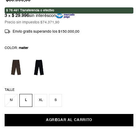
Precio sin impuestos
$74.371,90
Envío gratis
superando los
$150.000,00
COLOR:
matter
TALLE
M
L
XL
S