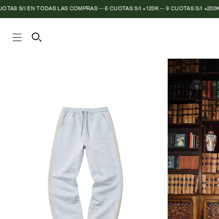
I EN TODAS LAS COMPRAS -- 6 CUOTAS S/I +120K -- 9 CUOTAS S/I +200K
|
ENV