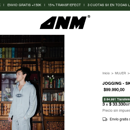
IO GRATIS +150K
|
15% TRANSF/EFECT
|
3 CUOTAS S/I EN TODAS LAS COMPR
Inicio
>
MUJER
>
JOGGING - S
$99.990,00
Precio sin impue
Envío gratis