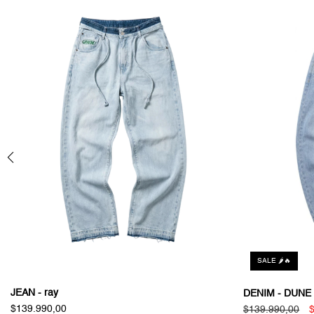
SALE 🌶️🔥
JEAN - ray
DENIM - DUNE
$139.990,00
$139.990,00