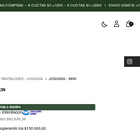
AS -- 6 CUOTAS S/I +120K -- 9 CUOTAS S/I +200K
|
ENVIO GRATIS +150K
|
0
PANTALONES - JOGGING
>
JOGGING - SKIN
KIN
stos
$82.636,36
superando los
$150.000,00