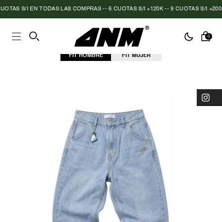
OTAS S/I EN TODAS LAS COMPRAS -- 6 CUOTAS S/I +120K -- 9 CUOTAS S/I +200K
0
FIT HOMBRE
FIT MUJER