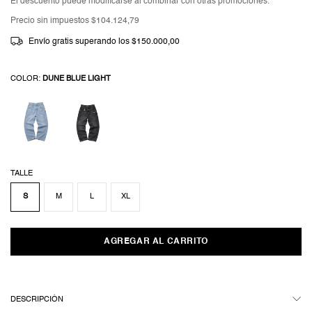
El descuento puede modificarse al combinar con otras promociones.
Precio sin impuestos
$104.124,79
Envío gratis
superando los
$150.000,00
COLOR:
DUNE BLUE LIGHT
TALLE
S
M
L
XL
DESCRIPCIÓN