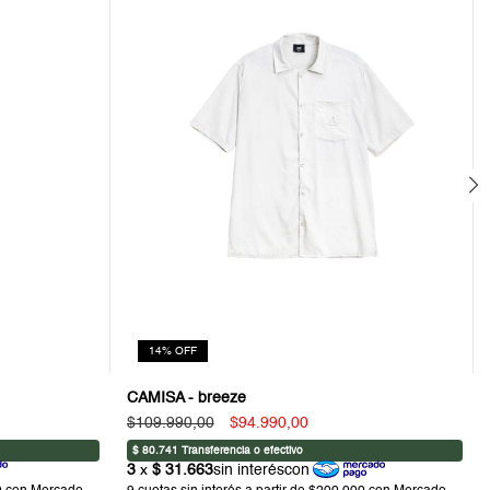
14
%
OFF
CAMISA - breeze
$109.990,00
$94.990,00