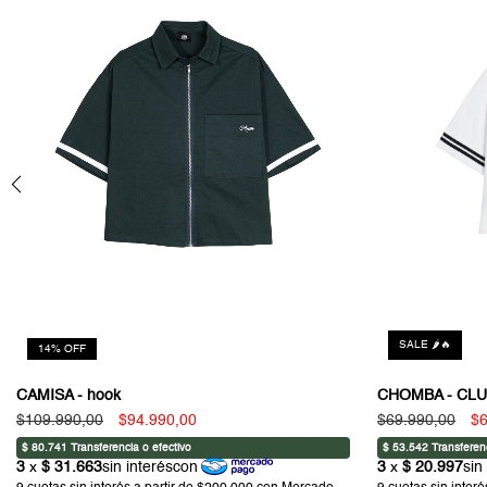
SALE 🌶️🔥
14
%
OFF
CAMISA - hook
CHOMBA - CL
$109.990,00
$94.990,00
$69.990,00
$6