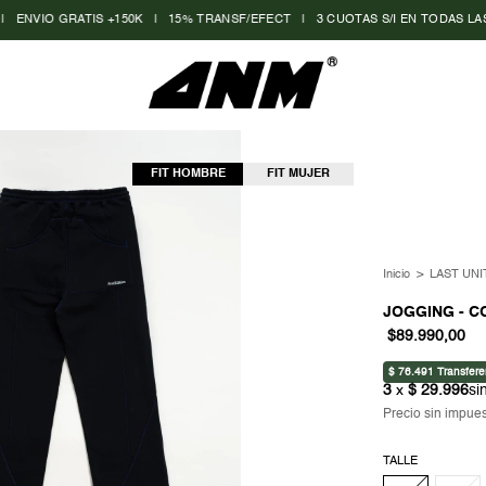
 GRATIS +150K
|
15% TRANSF/EFECT
|
3 CUOTAS S/I EN TODAS LAS COMPRAS 
FIT HOMBRE
FIT MUJER
Inicio
>
LAST UNI
JOGGING - C
$89.990,00
Precio sin impue
TALLE