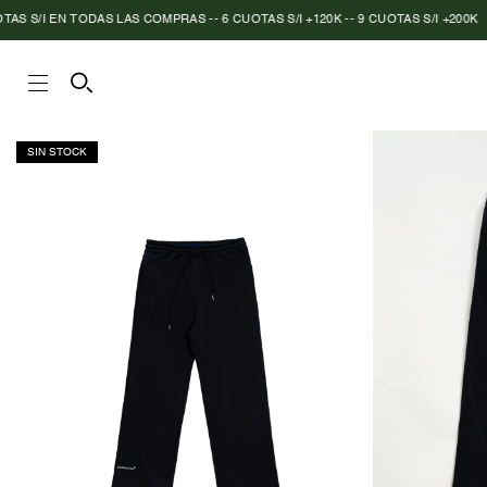
EN TODAS LAS COMPRAS -- 6 CUOTAS S/I +120K -- 9 CUOTAS S/I +200K
|
ENVIO
SIN STOCK