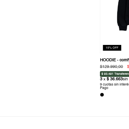
15
%
OFF
HOODIE - comf
$129.990,00