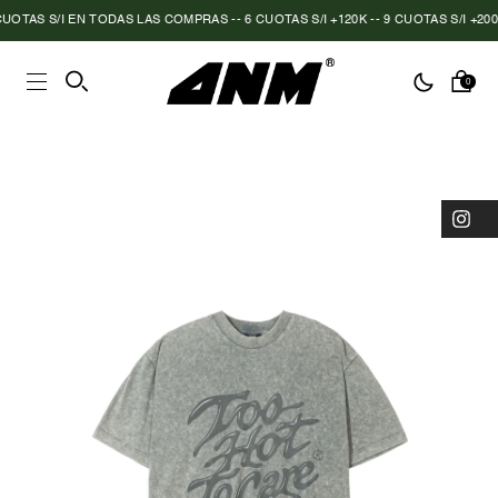
TAS S/I EN TODAS LAS COMPRAS -- 6 CUOTAS S/I +120K -- 9 CUOTAS S/I +200K
0