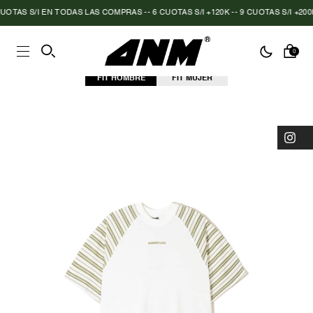
TAS S/I EN TODAS LAS COMPRAS -- 6 CUOTAS S/I +120K -- 9 CUOTAS S/I +200K
0
FIT HOMBRE
FIT MUJER