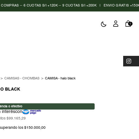
6 CUOTAS S/I +120K -- 9 CUOTAS S/I +200K
|
ENVIO GRATIS +150K
|
15% TR
0
>
CAMISAS - CHOMBAS
>
CAMISA - halo black
LO BLACK
stos
$99.165,29
superando los
$150.000,00