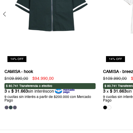
14
%
OFF
14
%
OFF
CAMISA - hook
CAMISA - bree
$109.990,00
$94.990,00
$109.990,00