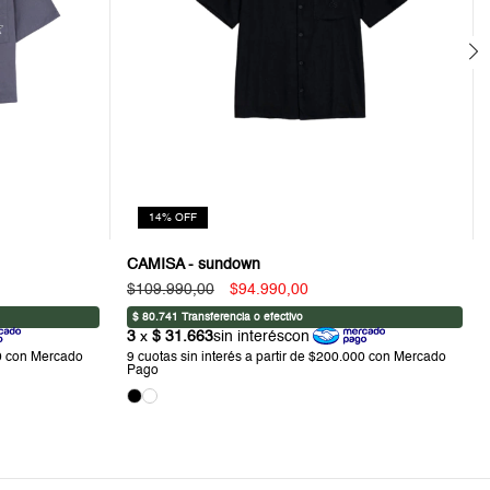
14
%
OFF
CAMISA - sundown
$109.990,00
$94.990,00