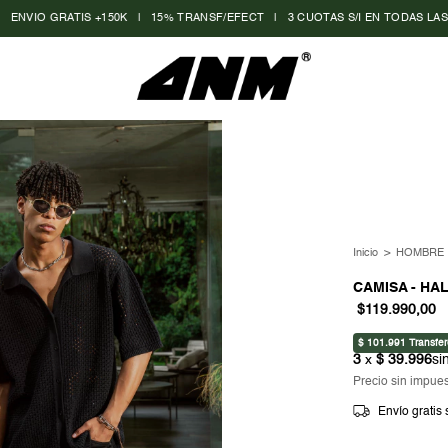
TIS +150K
|
15% TRANSF/EFECT
|
3 CUOTAS S/I EN TODAS LAS COMPRAS -- 
Inicio
>
HOMBRE
CAMISA - HA
$119.990,00
Precio sin impue
Envío gratis