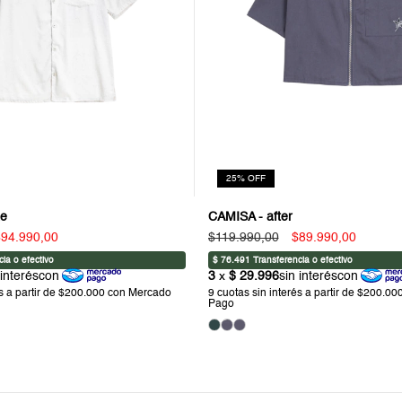
25
%
OFF
ze
CAMISA - after
$94.990,00
$119.990,00
$89.990,00