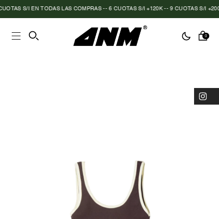
TAS S/I EN TODAS LAS COMPRAS -- 6 CUOTAS S/I +120K -- 9 CUOTAS S/I +200K
0