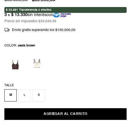
$59.990,00
$39.990,00
Precio sin impuestos
$33.049,59
Envío gratis
superando los
$150.000,00
COLOR:
oasis brown
TALLE
M
L
S