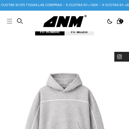
UOTAS S/I EN TODAS LAS COMPRAS -- 6 CUOTAS S/I +120K -- 9 CUOTAS S/I +200
0
FIT HOMBRE
FIT MUJER