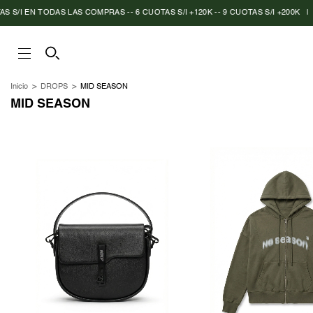
 EN TODAS LAS COMPRAS -- 6 CUOTAS S/I +120K -- 9 CUOTAS S/I +200K
|
ENVI
Inicio
>
DROPS
>
MID SEASON
MID SEASON