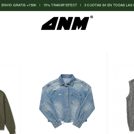
O GRATIS +150K
|
15% TRANSF/EFECT
|
3 CUOTAS S/I EN TODAS LAS COMPRA